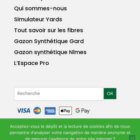
Qui sommes-nous
Simulateur Yards
Tout savoir sur les fibres
Gazon Synthétique Gard
Gazon synthétique Nîmes
L’Espace Pro
OK
Acceptez-vous le dépôt et la lecture de cookies afin de nous
permettre d'analyser votre navigation de manière anonyme et
MENTIONS LÉGALES
POLITIQUE DE
|
de mesurer l'audience de notre site internet ?