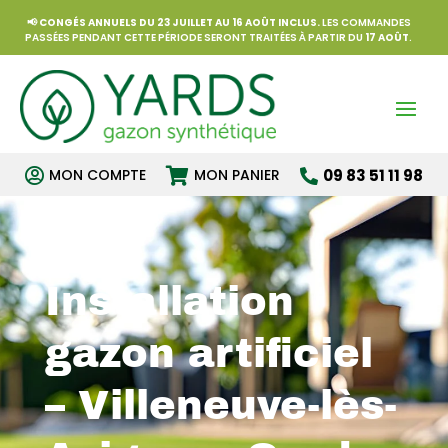
📢
CONGÉS ANNUELS DU 23 JUILLET AU 16 AOÛT INCLUS.
LES COMMANDES
PASSÉES PENDANT CETTE PÉRIODE SERONT TRAITÉES À PARTIR DU
17 AOÛT
.


MON COMPTE
MON PANIER
09 83 51 11 98

Installation
gazon artificiel
– Villeneuve-lès-