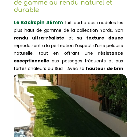
de gamme au rendu naturel et
durable
Le Backspin 45mm
fait partie des modèles les
plus haut de gamme de la collection Yards. Son
rendu ultra-réaliste
et sa
texture douce
reproduisent à la perfection l’aspect d’une pelouse
naturelle, tout en offrant une
résistance
exceptionnelle
aux passages fréquents et aux
fortes chaleurs du Sud. Avec sa
hauteur de brin
de 45 mm
, il apporte une sensation de confort
immédiate, idéale pour profiter de son jardin pieds
nus ou se détendre en plein air.