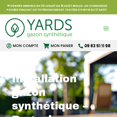
📢
CONGÉS ANNUELS DU 23 JUILLET AU 16 AOÛT INCLUS.
LES COMMANDES
PASSÉES PENDANT CETTE PÉRIODE SERONT TRAITÉES À PARTIR DU
17 AOÛT
.


MON COMPTE
MON PANIER
09 83 51 11 98

Installation
gazon
synthétique –