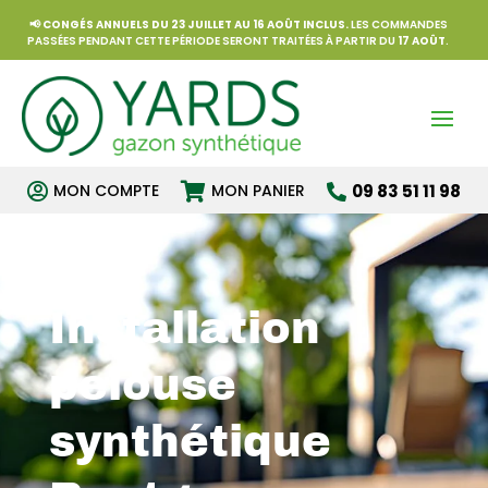
📢
CONGÉS ANNUELS DU 23 JUILLET AU 16 AOÛT INCLUS.
LES COMMANDES
PASSÉES PENDANT CETTE PÉRIODE SERONT TRAITÉES À PARTIR DU
17 AOÛT
.


MON COMPTE
MON PANIER
09 83 51 11 98

Installation
pelouse
synthétique