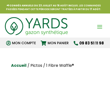
📢
CONGÉS ANNUELS DU 23 JUILLET AU 16 AOÛT INCLUS.
LES COMMANDES
PASSÉES PENDANT CETTE PÉRIODE SERONT TRAITÉES À PARTIR DU
17 AOÛT
.


MON COMPTE
MON PANIER
09 83 51 11 98

Accueil
/ Pictos / 1 Fibre Waffle®
1 Fibre
Waffle®