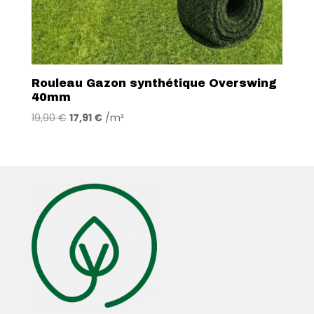
Rouleau Gazon synthétique Overswing
40mm
19,90
€
17,91
€
/m²