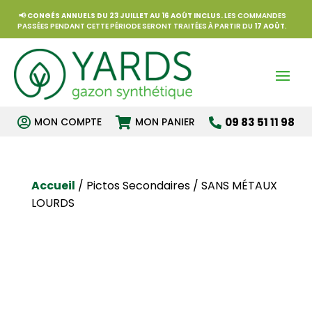
📢
CONGÉS ANNUELS DU 23 JUILLET AU 16 AOÛT INCLUS.
LES COMMANDES
PASSÉES PENDANT CETTE PÉRIODE SERONT TRAITÉES À PARTIR DU
17 AOÛT
.


MON COMPTE
MON PANIER
09 83 51 11 98

Accueil
/ Pictos Secondaires / SANS MÉTAUX
LOURDS
SANS
MÉTAUX