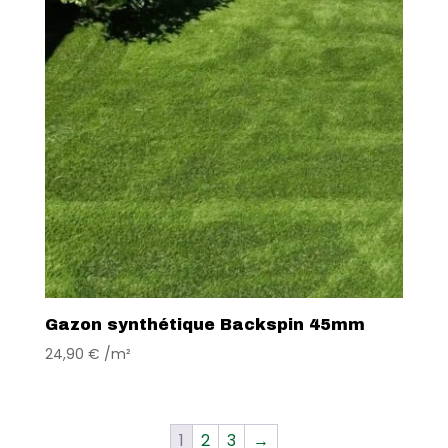
Gazon synthétique Backspin 45mm
24,90
€
/m²
1
2
3
→