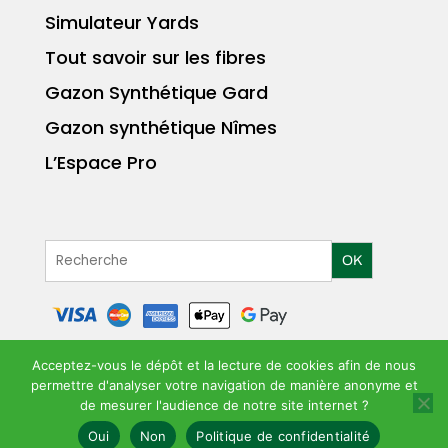
Simulateur Yards
Tout savoir sur les fibres
Gazon Synthétique Gard
Gazon synthétique Nîmes
L’Espace Pro
OK
Acceptez-vous le dépôt et la lecture de cookies afin de nous
permettre d'analyser votre navigation de manière anonyme et
MENTIONS LÉGALES
POLITIQUE DE
|
de mesurer l'audience de notre site internet ?
CONFIDENTIALITÉ
CGV
|
Oui
Non
Politique de confidentialité