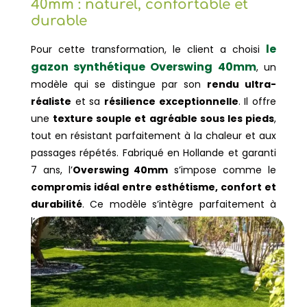
40mm : naturel, confortable et
durable
le
Pour cette transformation, le client a choisi
gazon synthétique Overswing 40mm
, un
modèle qui se distingue par son
rendu ultra-
réaliste
et sa
résilience exceptionnelle
. Il offre
une
texture souple et agréable sous les pieds
,
tout en résistant parfaitement à la chaleur et aux
passages répétés. Fabriqué en Hollande et garanti
7 ans, l’
Overswing 40mm
s’impose comme le
compromis idéal entre esthétisme, confort et
durabilité
.
Ce modèle s’intègre parfaitement à
l’environnement méditerranéen du
Vaucluse
,
mettant en valeur les essences locales déjà
présentes dans le jardin : oliviers, lauriers et rosiers.