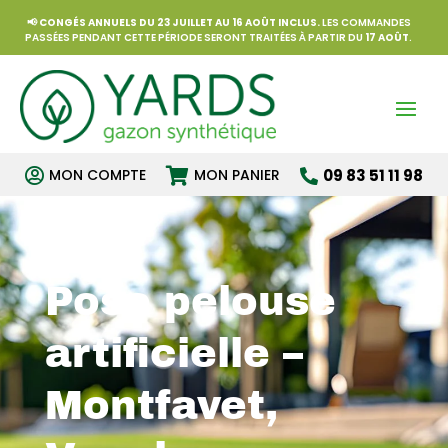
📢
CONGÉS ANNUELS DU 23 JUILLET AU 16 AOÛT INCLUS.
LES COMMANDES
PASSÉES PENDANT CETTE PÉRIODE SERONT TRAITÉES À PARTIR DU
17 AOÛT
.


MON COMPTE
MON PANIER
09 83 51 11 98

Pose pelouse
artificielle –
Montfavet,