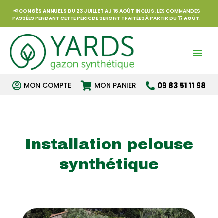
📢
CONGÉS ANNUELS DU 23 JUILLET AU 16 AOÛT INCLUS.
LES COMMANDES
PASSÉES PENDANT CETTE PÉRIODE SERONT TRAITÉES À PARTIR DU
17 AOÛT
.


MON COMPTE
MON PANIER
09 83 51 11 98

Installation pelouse
synthétique